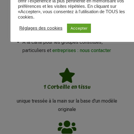
offrir l'expérience la plus pertinente en mémorisant vos
Programmation :
préférences et les visites répétées. En cliquant sur
«Accepter», vous consentez à l'utilisation de TOUS les
cookies.
matinée de 9h30 à 12h30 ou après-midi (14h-
Réglages des cookies
Accepter
17h)
A la carte pour les groupes constitués,
particuliers et
entreprises
:
nous contacter
1 Corbeille en tissu
unique tressée à la main sur la base d'un modèle
originale