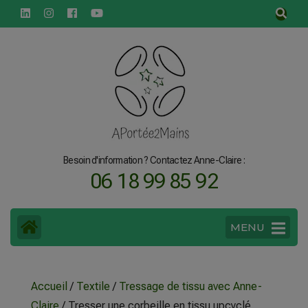
principal
Besoin d'information ? Contactez Anne-Claire :
06 18 99 85 92
MENU
Accueil
/
Textile
/
Tressage de tissu avec Anne-
Claire
/ Tresser une corbeille en tissu upcyclé