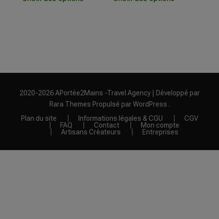
2020-2026 APortée2Mains -
Travel Agency | Développé par
Rara Themes
Propulsé par
WordPress
.
Plan du site
Informations légales & CGU
CGV
FAQ
Contact
Mon compte
Artisans Créateurs
Entreprises