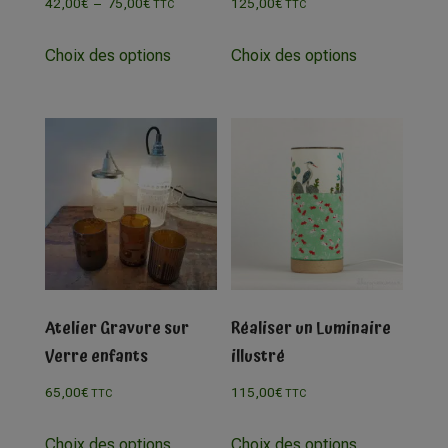
42,00
€
–
75,00
€
125,00
€
TTC
TTC
Choix des options
Choix des options
Atelier Gravure sur
Réaliser un Luminaire
Verre enfants
illustré
65,00
€
115,00
€
TTC
TTC
Choix des options
Choix des options