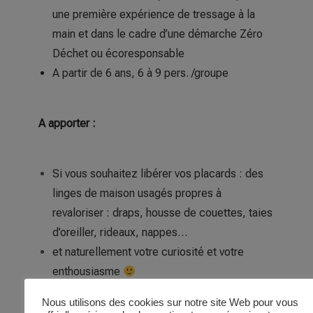
une première expérience de tressage à la
main et dans le cadre d’une démarche Zéro
Déchet ou écoresponsable
A partir de 6 ans, 6 à 9 pers. /groupe
A apporter :
Si vous souhaitez libérer vos placards : des
linges de maison usagés propres à
revaloriser : draps, housse de couettes, taies
d’oreiller, rideaux, nappes…
et naturellement votre curiosité et votre
enthousiasme
Nous utilisons des cookies sur notre site Web pour vous