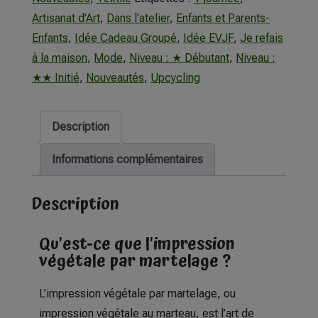
Artisanat d'Art
,
Dans l'atelier
,
Enfants et Parents-
Enfants
,
Idée Cadeau Groupé
,
Idée EVJF
,
Je refais
à la maison
,
Mode
,
Niveau : ★ Débutant
,
Niveau :
★★ Initié
,
Nouveautés
,
Upcycling
Description
Informations complémentaires
Description
Qu'est-ce que l'impression
végétale par martelage ?
L’impression végétale par martelage, ou
impression végétale au marteau, est l’art de