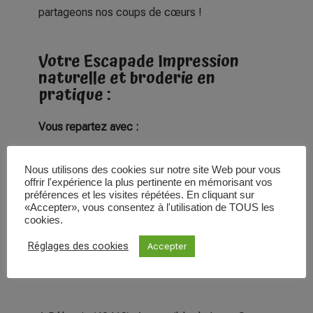
partageons nos coups de cœurs !
Votre Escapade Impression
naturelle et broderie en
pratique :
Vous repartez avec :
Nous utilisons des cookies sur notre site Web pour vous
Un étui unique en tissu que vous aurez imprimé
offrir l'expérience la plus pertinente en mémorisant vos
préférences et les visites répétées. En cliquant sur
par technique de martelage de végétaux tataki
«Accepter», vous consentez à l'utilisation de TOUS les
zomé puis rebrodé.
cookies.
Réglages des cookies
Accepter
Lieu :