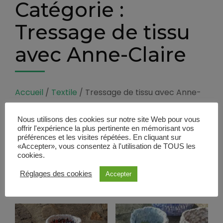
Catégorie :
Tressage de tissu
avec Anne-Claire
Accueil
/
Textile
/ Tressage de tissu avec Anne-
Claire
Nous utilisons des cookies sur notre site Web pour vous
Tressage de tissu avec
offrir l'expérience la plus pertinente en mémorisant vos
Anne-Claire
préférences et les visites répétées. En cliquant sur
«Accepter», vous consentez à l'utilisation de TOUS les
cookies.
Trié
2 résultats affichés
Réglages des cookies
Accepter
par
prix
décroissant