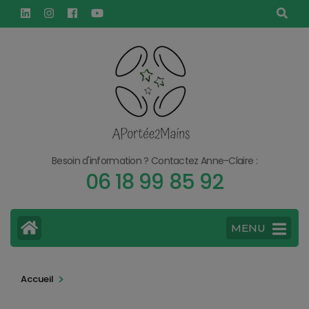
Aller
principal
au
contenu
(Pressez
Entrée)
Besoin d'information ? Contactez Anne-Claire :
06 18 99 85 92
MENU
>
Accueil