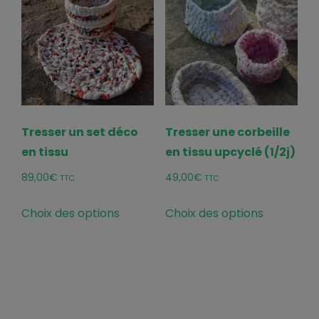
Tresser un set déco
Tresser une corbeille
en tissu
en tissu upcyclé (1/2j)
89,00
€
49,00
€
TTC
TTC
Ce
Ce
Choix des options
Choix des options
produit
produit
a
a
plusieurs
plusieurs
variations.
variations
Les
Les