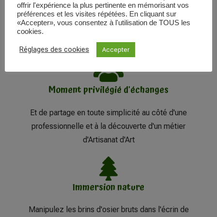
1 duo tressé unique
offrir l'expérience la plus pertinente en mémorisant vos
préférences et les visites répétées. En cliquant sur
«Accepter», vous consentez à l'utilisation de TOUS les
Corbeille et Plateau en vannerie d'osier
cookies.
technique Zarzo
Réglages des cookies
Accepter
Moment privilégié d'échanges
Et de partage en toute simplicité au côté d'une
professionnelle et à la découverte d'un métier
d'Artisanat d'Art
Immersion nature
Manipulez les brins d'osier bruts dans l'écrin de