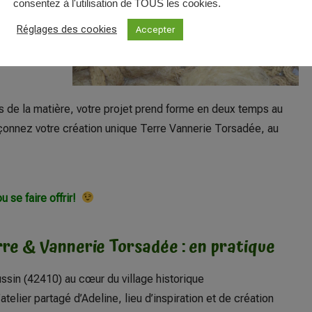
consentez à l'utilisation de TOUS les cookies.
Réglages des cookies
Accepter
es de la matière, votre projet prend forme en deux temps au
onnez votre création unique Terre Vannerie Torsadée, au
u se faire offrir!
re & Vannerie Torsadée : en pratique
ssin (42410) au cœur du village historique
’atelier partagé d’Adeline, lieu d’inspiration et de création