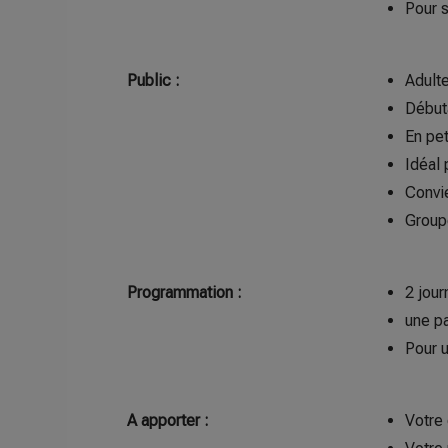
Pour s
Public :
Adulte
Débuta
En pet
Idéal 
Convi
Group
Programmation :
2 jou
une p
Pour 
A apporter :
Votre 