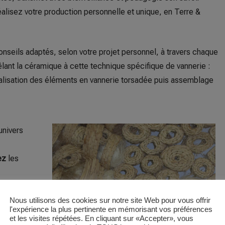
éalisez votre production personnelle et unique, en Terre &
onseils adaptés, selon votre projet personnel, à travers chaque
êlant la céramique à cette technique spécifique de vannerie :
éalisation des éléments en vannerie torsadée puis assemblage
’univers
éez
les
léments de
Nous utilisons des cookies sur notre site Web pour vous offrir
l'expérience la plus pertinente en mémorisant vos préférences
nts
et les visites répétées. En cliquant sur «Accepter», vous