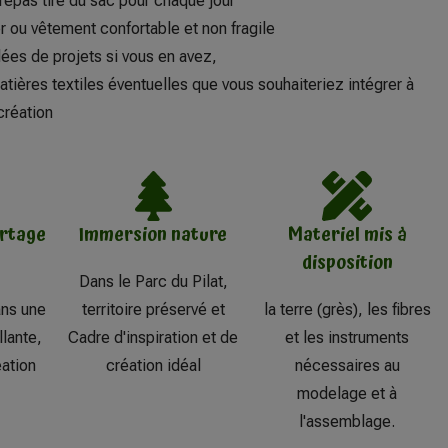
repas tiré du sac pour chaque jour
r ou vêtement confortable et non fragile
ées de projets si vous en avez,
tières textiles éventuelles que vous souhaiteriez
intégrer à
création
rtage
Immersion nature
Materiel mis à
disposition
Dans le Parc du Pilat,
ans une
territoire préservé et
la terre (grès), les fibres
lante,
Cadre d'inspiration et de
et les instruments
éation
création idéal
nécessaires au
modelage et à
l'assemblage.