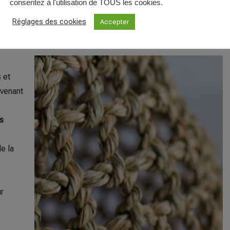
consentez à l'utilisation de TOUS les cookies.
x souples, dont par exemple le jonc, l’alfa et les tiges de
Réglages des cookies
Accepter
 et
ovenant
s
e la
r