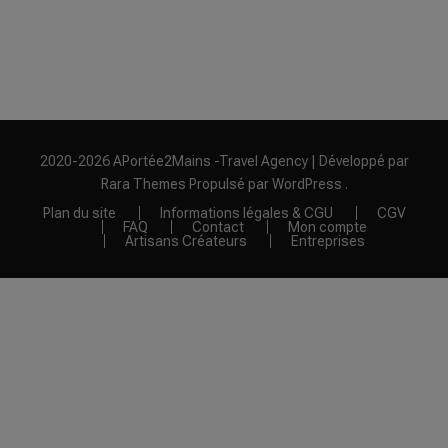
2020-2026 APortée2Mains -
Travel Agency | Développé par
Rara Themes
Propulsé par
WordPress
.
Plan du site
Informations légales & CGU
CGV
FAQ
Contact
Mon compte
Artisans Créateurs
Entreprises