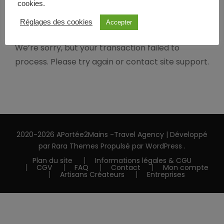
Payment Failed
cookies.
Réglages des cookies
Accepter
We’re sorry, but your transaction failed to
process. Please try again or contact site support.
2020-2026 APortée2Mains -
Travel Agency | Développé
par
Rara Themes
Propulsé par
WordPress
.
Plan du site
Informations légales & CGU
CGV
FAQ
Contact
Mon compte
Artisans Créateurs
Entreprises