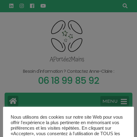
Aller
principal
au
contenu
(Pressez
Entrée)
Besoin d'information ? Contactez Anne-Claire :
06 18 99 85 92
MENU
Nous utilisons des cookies sur notre site Web pour vous
>
offrir l'expérience la plus pertinente en mémorisant vos
Accueil
Payment Failed
préférences et les visites répétées. En cliquant sur
«Accepter», vous consentez à l'utilisation de TOUS les