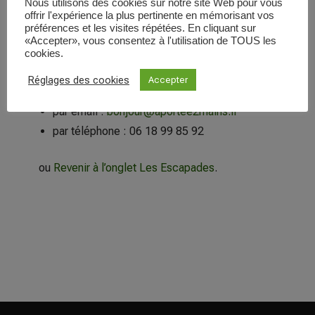
[simpay_error show_to= »admin »]
Nous utilisons des cookies sur notre site Web pour vous
offrir l'expérience la plus pertinente en mémorisant vos
préférences et les visites répétées. En cliquant sur
Votre session de paiement a été annulée.
«Accepter», vous consentez à l'utilisation de TOUS les
cookies.
Besoin d’aide ? Contactez-nous !
Réglages des cookies
Accepter
par email :
bonjour@aportee2mains.fr
par téléphone : 06 18 99 85 92
ou
Revenir à l’onglet Les Escapades
.