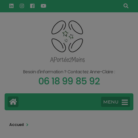
Aller
principal
au
contenu
(Pressez
Entrée)
Besoin d'information ? Contactez Anne-Claire :
06 18 99 85 92
MENU
>
Accueil