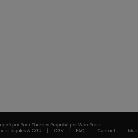
loppé par
Rara Themes
Propulsé par
WordPress
.
tions légales & CGU
CGV
FAQ
Contact
Mon