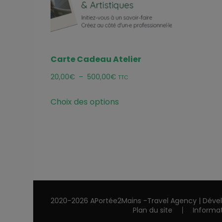
Carte Cadeau Atelier
Plage
20,00
€
–
500,00
€
TTC
de
Ce
Choix des options
prix :
produit
20,00€
a
à
plusieurs
500,00€
variations.
Les
options
peuvent
2020-2026 APortée2Mains -
Travel Agency | Déve
être
Plan du site
Informa
choisies