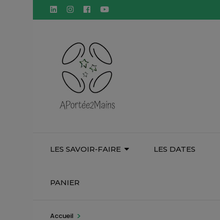
Aller
principal
au
contenu
(Pressez
Entrée)
LES SAVOIR-FAIRE
LES DATES
PANIER
>
Accueil