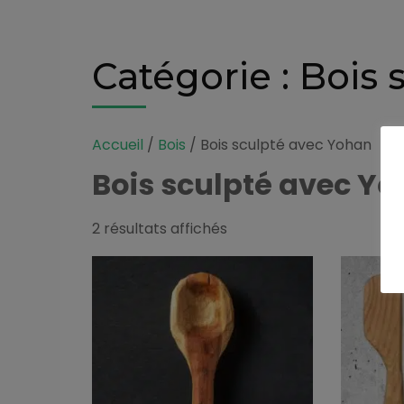
Catégorie :
Bois 
Accueil
/
Bois
/ Bois sculpté avec Yohan
Bois sculpté avec Y
Trié
2 résultats affichés
par
prix
décroissant