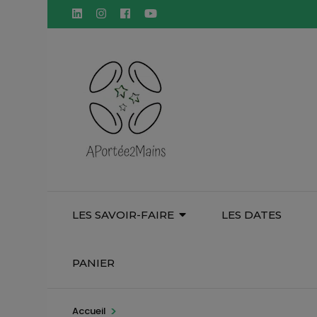
Aller
principal
au
contenu
(Pressez
Entrée)
LES SAVOIR-FAIRE
LES DATES
PANIER
>
Accueil