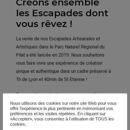
Créons ensemble
les Escapades dont
vous rêvez !
La vente de nos Escapades Artisanales et
Artistiques dans le Parc Naturel Régional du
Pilat a été lancée en 2019. Nous souhaitons
vous faire vivre une expérience de création
unique et authentique dans un cadre préservé à
1h de Lyon et 40min de St Etienne !
Ce qui est important pour vous nous intéresse.
Nous avons à cœur de vous faire vivre de belles
Nous utilisons des cookies sur notre site Web pour vous
offrir l'expérience la plus pertinente en mémorisant vos
expériences, alors nous vous donnons tout
préférences et les visites répétées. En cliquant sur
simplement la parole !
«Accepter», vous consentez à l'utilisation de TOUS les
cookies.